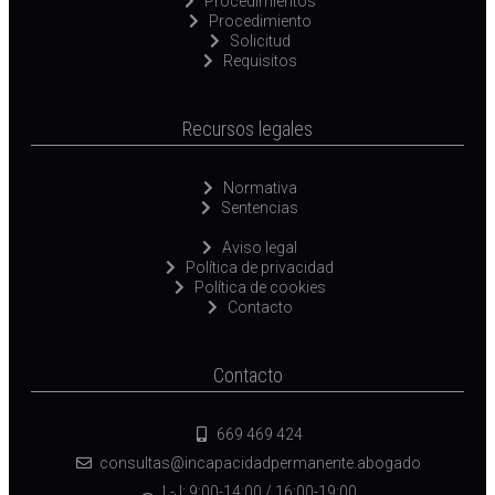
Procedimientos
Procedimiento
Solicitud
Requisitos
Recursos legales
Normativa
Sentencias
Aviso legal
Política de privacidad
Política de cookies
Contacto
Contacto
669 469 424
consultas@incapacidadpermanente.abogado
L-J: 9:00-14:00 / 16:00-19:00