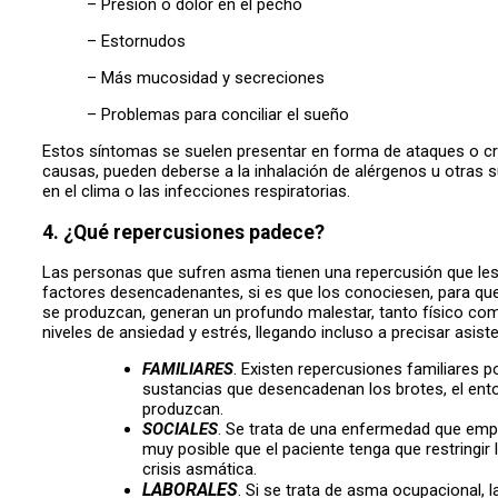
– Presión o dolor en el pecho
– Estornudos
– Más mucosidad y secreciones
– Problemas para conciliar el sueño
Estos síntomas se suelen presentar en forma de ataques o cri
causas, pueden deberse a la inhalación de alérgenos u otras
en el clima o las infecciones respiratorias.
4. ¿Qué repercusiones padece?
Las personas que sufren asma tienen una repercusión que les li
factores desencadenantes, si es que los conociesen, para qu
se produzcan, generan un profundo malestar, tanto físico como
niveles de ansiedad y estrés, llegando incluso a precisar asis
FAMILIARES
.
Existen repercusiones familiares p
sustancias que desencadenan los brotes, el ent
produzcan.
SOCIALES
.
Se trata de una enfermedad que empe
muy posible que el paciente tenga que restringi
crisis asmática.
LABORALES
. Si se trata de asma ocupacional, 