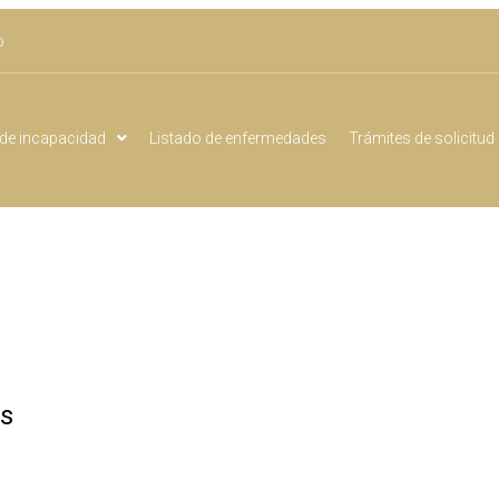
o
de incapacidad
Listado de enfermedades
Trámites de solicitud
es