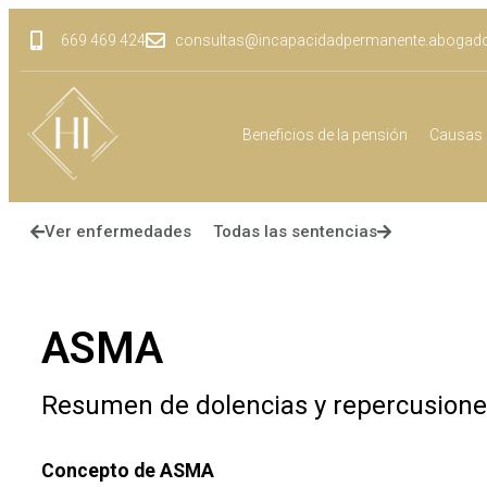
669 469 424
consultas@incapacidadpermanente.abogad
Beneficios de la pensión
Causas 
Ver enfermedades
Todas las sentencias
ASMA
Resumen de dolencias y repercusion
Concepto de ASMA