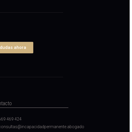
 dudas ahora
ntacto
669 469 424
consultas@incapacidadpermanente.abogado