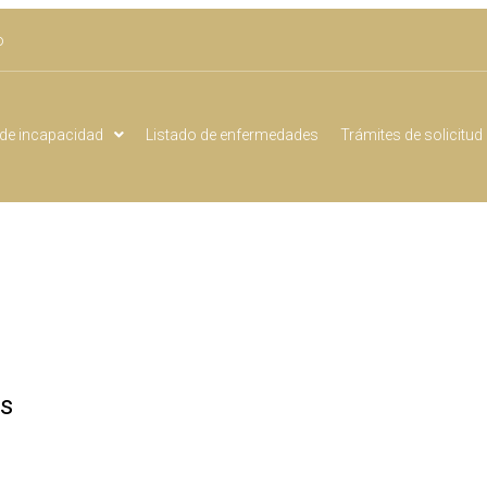
o
de incapacidad
Listado de enfermedades
Trámites de solicitud
es