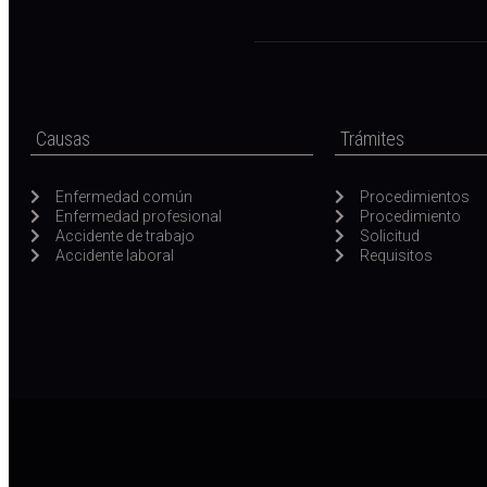
Causas
Trámites
Enfermedad común
Procedimientos
Enfermedad profesional
Procedimiento
Accidente de trabajo
Solicitud
Accidente laboral
Requisitos