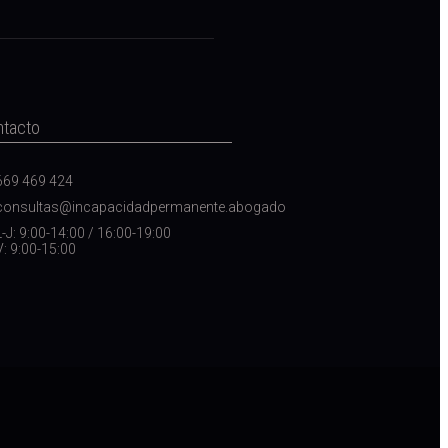
ntacto
669 469 424
consultas@incapacidadpermanente.abogado
L-J: 9:00-14:00 / 16:00-19:00
V: 9:00-15:00