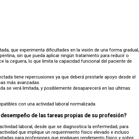
tada, que experimenta dificultades en la visión de una forma gradual,
entina, sin que pueda aplicar ningún tratamiento para reducir o
e la ceguera, lo que limita la capacidad funcional del paciente de
afectada tiene repercusiones ya que deberá prestarle apoyo desde el
apas más avanzadas.
ada se verá limitada, y posiblemente desaparecerá en las ultimas
mpatibles con una actividad laboral normalizada.
l desempeño de las tareas propias de su profesión?
ctividad laboral, desde que se diagnostica la enfermedad, para
ctividad que implique un requerimiento físico elevado e incluso
mitadas para profesiones que impliquen rendimiento físico y sobre