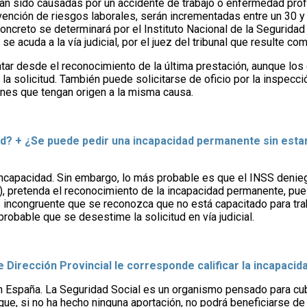
an sido causadas por un accidente de trabajo o enfermedad prof
ención de riesgos laborales, serán incrementadas entre un 30 y 
ncreto se determinará por el Instituto Nacional de la Seguridad 
e acuda a la vía judicial, por el juez del tribunal que resulte co
ontar desde el reconocimiento de la última prestación, aunque l
la solicitud. También puede solicitarse de oficio por la inspecci
ones que tengan origen a la misma causa.
dad? + ¿Se puede pedir una incapacidad permanente sin esta
 incapacidad. Sin embargo, lo más probable es que el INSS deniegu
), pretenda el reconocimiento de la incapacidad permanente, pues
s incongruente que se reconozca que no está capacitado para trab
probable que se desestime la solicitud en vía judicial.
ue Dirección Provincial le corresponde calificar la incapacid
n España. La Seguridad Social es un organismo pensado para cub
 que, si no ha hecho ninguna aportación, no podrá beneficiarse de 