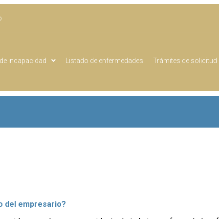
o
de incapacidad
Listado de enfermedades
Trámites de solicitud
o del empresario?