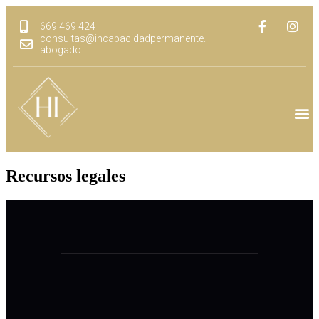
669 469 424
consultas@incapacidadpermanente.
abogado
Recursos legales